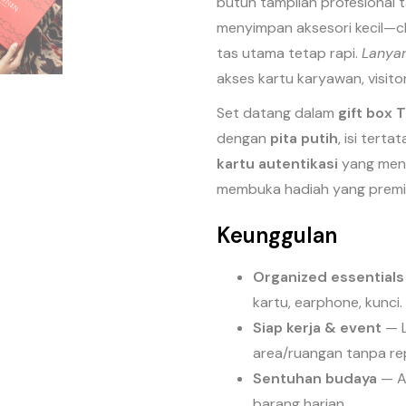
butuh tampilan profesional
menyimpan aksesori kecil—ch
tas utama tetap rapi.
Lanya
akses kartu karyawan, visito
Set datang dalam
gift box
dengan
pita putih
, isi tert
kartu autentikasi
yang menc
membuka hadiah yang premi
Keunggulan
Organized essentials
kartu, earphone, kunci.
Siap kerja & event
— L
area/ruangan tanpa re
Sentuhan budaya
— Ak
barang harian.