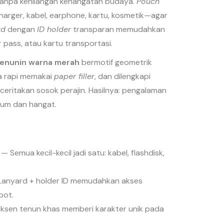
 tanpa kehilangan kehangatan budaya.
Pouch
arger, kabel, earphone, kartu, kosmetik—agar
rd
dengan
ID holder
transparan memudahkan
r pass, atau kartu transportasi.
 Tenunin warna merah
bermotif geometrik
ata rapi memakai
paper filler
, dan dilengkapi
eritakan sosok perajin. Hasilnya: pengalaman
um dan hangat.
— Semua kecil-kecil jadi satu: kabel, flashdisk,
anyard + holder ID memudahkan akses
pot.
sen tenun khas memberi karakter unik pada