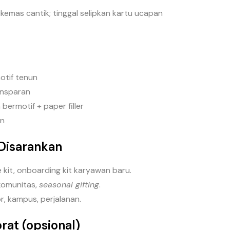
emas cantik; tinggal selipkan kartu ucapan
otif tenun
ansparan
bermotif + paper filler
in
Disarankan
 kit, onboarding kit karyawan baru.
 komunitas,
seasonal gifting
.
r, kampus, perjalanan.
rat (opsional)