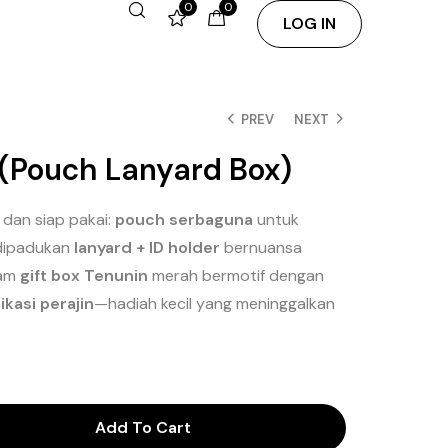
0
0
LOG IN
PREV
NEXT
B (Pouch Lanyard Box)
dan siap pakai:
pouch serbaguna
untuk
 dipadukan
lanyard + ID holder
bernuansa
lam
gift box Tenunin
merah bermotif dengan
ikasi perajin
—hadiah kecil yang meninggalkan
Add To Cart