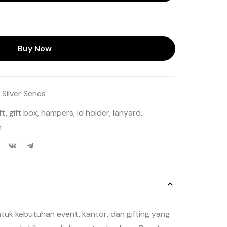
Buy Now
,
Silver Series
ft
,
gift box
,
hampers
,
id holder
,
lanyard
,
n
tuk kebutuhan event, kantor, dan gifting yang