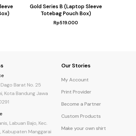
Sleeve
Gold Series B (Laptop Sleeve
Silv
Box)
Totebag Pouch Box)
Rp
519.000
ss
Our Stories
ce
My Account
a Dago Barat No. 25
Print Provider
i, Kota Bandung Jawa
0291
Become a Partner
re
Custom Products
Tanis, Labuan Bajo, Kec.
Make your own shirt
 Kabupaten Manggarai