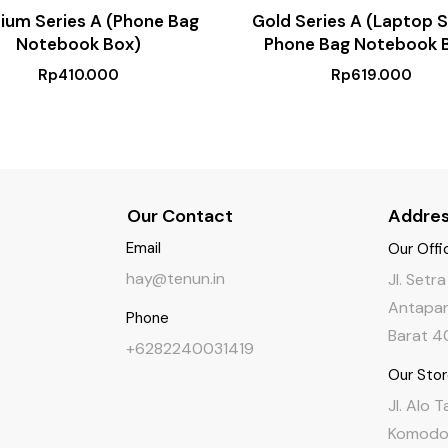
ium Series A (Phone Bag
Gold Series A (Laptop 
Notebook Box)
Phone Bag Notebook 
Rp
410.000
Rp
619.000
Our Contact
Addre
Email
Our Offi
hay@tenun.in
Jl. Setr
Antapan
Phone
Barat 4
+6282240031419
Our Sto
Jl. Alo 
Komodo,