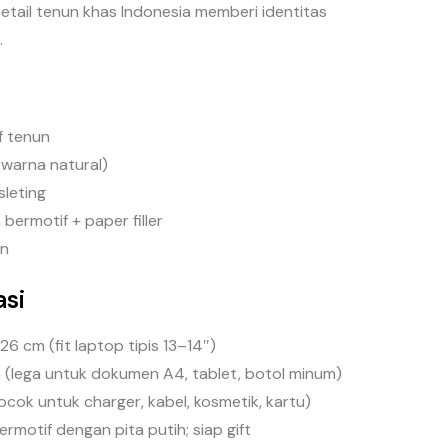
tail tenun khas Indonesia memberi identitas
.
f tenun
(warna natural)
leting
bermotif + paper filler
in
asi
 26 cm (fit laptop tipis 13–14″)
m (lega untuk dokumen A4, tablet, botol minum)
cocok untuk charger, kabel, kosmetik, kartu)
ermotif dengan pita putih; siap gift