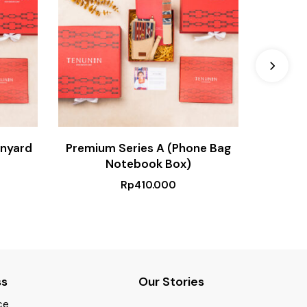
anyard
Premium Series A (Phone Bag
Premi
Notebook Box)
Rp
410.000
ss
Our Stories
ce