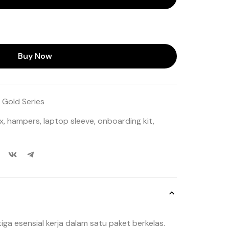
Buy Now
,
Gold Series
x
,
hampers
,
laptop sleeve
,
onboarding kit
,
ga esensial kerja dalam satu paket berkelas.