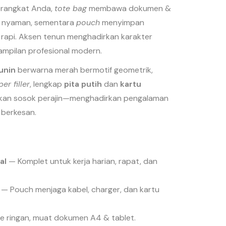
erangkat Anda,
tote bag
membawa dokumen &
n nyaman, sementara
pouch
menyimpan
p rapi. Aksen tenun menghadirkan karakter
mpilan profesional modern.
unin
berwarna merah bermotif geometrik,
er filler
, lengkap
pita putih
dan
kartu
kan sosok perajin—menghadirkan pengalaman
berkesan.
al
— Komplet untuk kerja harian, rapat, dan
— Pouch menjaga kabel, charger, dan kartu
 ringan, muat dokumen A4 & tablet.