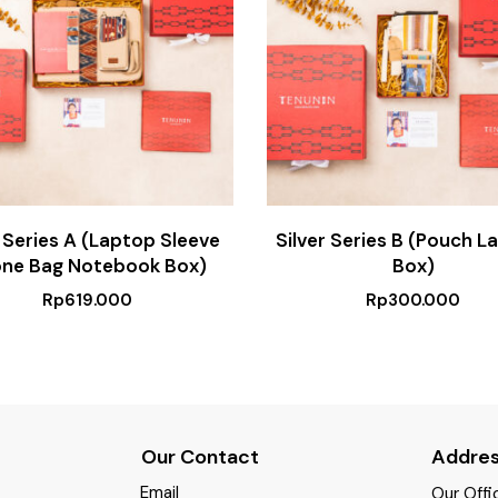
 Series A (Laptop Sleeve
Silver Series B (Pouch L
ne Bag Notebook Box)
Box)
Rp
619.000
Rp
300.000
Our Contact
Addre
Email
Our Offi