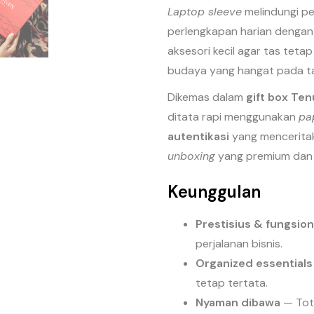
Laptop sleeve
melindungi p
perlengkapan harian denga
aksesori kecil agar tas teta
budaya yang hangat pada ta
Dikemas dalam
gift box Ten
ditata rapi menggunakan
pap
autentikasi
yang mencerita
unboxing
yang premium dan 
Keunggulan
Prestisius & fungsion
perjalanan bisnis.
Organized essentials
tetap tertata.
Nyaman dibawa
— Tote