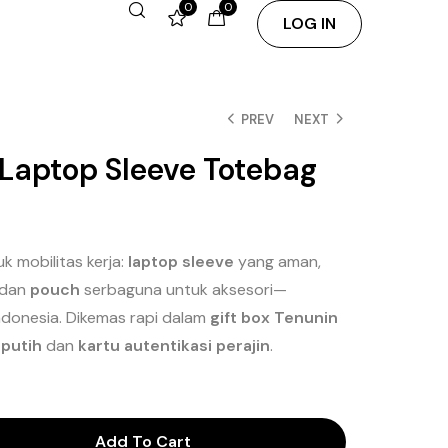
0
0
LOG IN
PREV
NEXT
(Laptop Sleeve Totebag
 mobilitas kerja:
laptop sleeve
yang aman,
 dan
pouch
serbaguna untuk aksesori—
donesia. Dikemas rapi dalam
gift box Tenunin
 putih
dan
kartu autentikasi perajin
.
Add To Cart