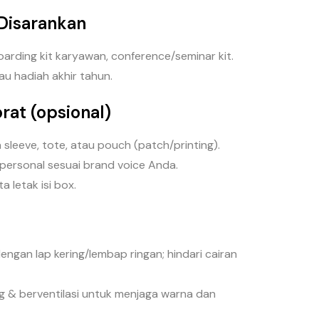
Disarankan
oarding kit karyawan, conference/seminar kit.
tau hadiah akhir tahun.
rat (opsional)
leeve, tote, atau pouch (patch/printing).
personal sesuai brand voice Anda.
a letak isi box.
ngan lap kering/lembap ringan; hindari cairan
g & berventilasi untuk menjaga warna dan